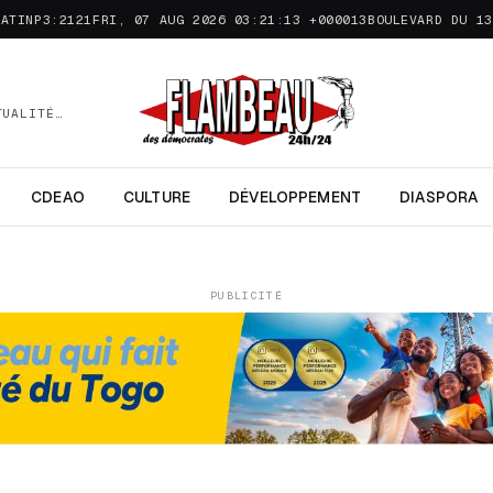
MATINP3:2121FRI, 07 AUG 2026 03:21:13 +000013
BOULEVARD DU 13
TUALITÉ…
CDEAO
CULTURE
DÉVELOPPEMENT
DIASPORA
PUBLICITÉ