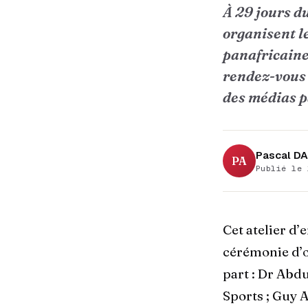
À 29 jours d
organisent l
panafricaine
rendez-vous 
des médias p
Pascal D
PA
Publié le 
Cet atelier d’
cérémonie d’ou
part : Dr Abd
Sports ; Guy A