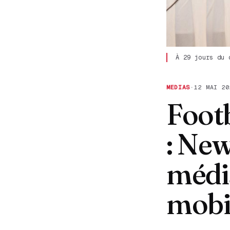
À 29 jours du 
MEDIAS
·
12 MAI 20
Foot
: New
média
mobi