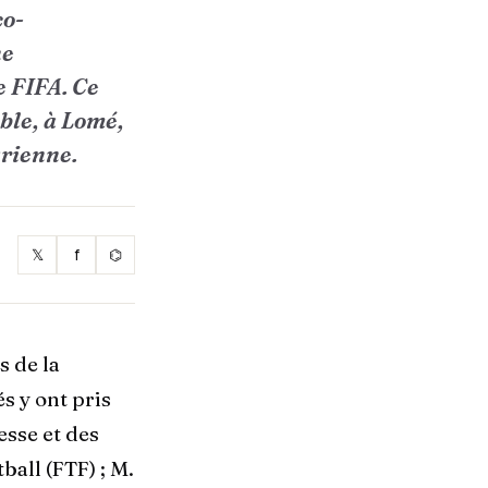
co-
ne
e FIFA. Ce
ble, à Lomé,
arienne.
𝕏
f
⌬
s de la
s y ont pris
esse et des
ball (FTF) ; M.