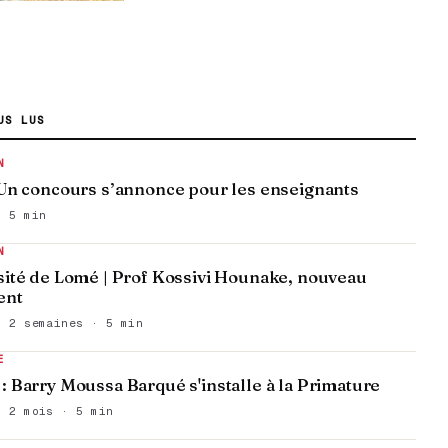
US LUS
N
 Un concours s’annonce pour les enseignants
· 5 min
N
sité de Lomé | Prof Kossivi Hounake, nouveau
ent
, 2 semaines · 5 min
E
: Barry Moussa Barqué s'installe à la Primature
, 2 mois · 5 min