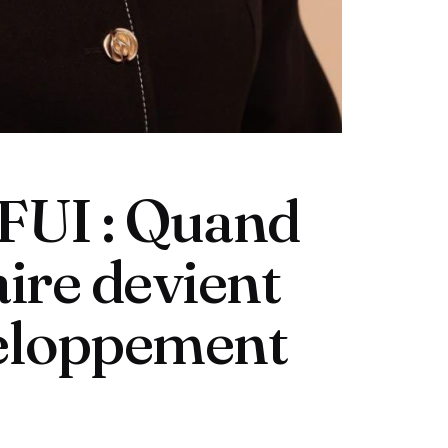
UI : Quand
aire devient
veloppement