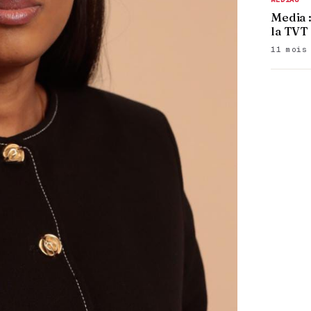
Media 
la TVT
11 mois