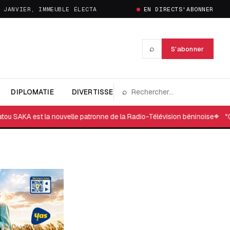
 JANVIER, IMMEUBLE ÉLECTA
EN DIRECT
S'ABONNER
⌕
S'abonner
⌕
DIPLOMATIE
DIVERTISSEMENT
ECO&FINANCE
ED
 la nouvelle patronne de la Radio-Télévision béninoise
"Glory Night" 