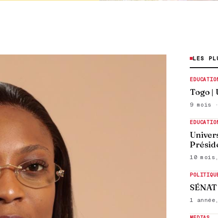
LES PL
EDUCATIO
Togo |
9 mois 
EDUCATIO
Univer
Présid
10 mois
POLITIQU
SÉNAT 
1 année
MEDIAS