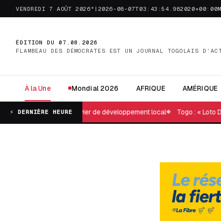
VENDREDI 7 AOÛT 2026"|2026-08-07T03:43:54.982020+00:00
ÉDITION DU 07.08.2026
FLAMBEAU DES DÉMOCRATES EST UN JOURNAL TOGOLAIS D’AC
À la Une
Mondial 2026
AFRIQUE
AMÉRIQUE
devient un levier de développement local
Togo : « Loto Détente »... 
⚡ DERNIÈRE HEURE