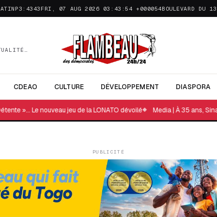
MATINP3:4343FRI, 07 AUG 2026 03:43:54 +000054
BOULEVARD DU 13
TUALITÉ…
CDEAO
CULTURE
DÉVELOPPEMENT
DIASPORA
Le nouveau jeu de la LONATO dévoilé
Media | À 35 ans, Sinatou SAKA est
PUBLICITÉ