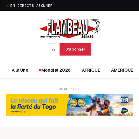
EN DIRECT
S'ABONNER
⌕
S'abonner
À la Une
Mondial 2026
AFRIQUE
AMÉRIQUE
PUBLICITÉ