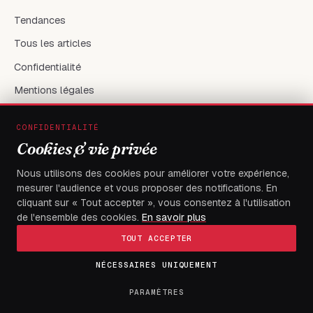
Tendances
Tous les articles
Confidentialité
Mentions légales
CONFIDENTIALITÉ
RÉSEAUX & CONTACT
Cookies & vie privée
X / Twitter
Nous utilisons des cookies pour améliorer votre expérience,
mesurer l'audience et vous proposer des notifications. En
flambeaudesdemocrates@gmail.com
cliquant sur « Tout accepter », vous consentez à l'utilisation
de l'ensemble des cookies.
En savoir plus
TOUT ACCEPTER
NÉCESSAIRES UNIQUEMENT
© 2026
FLAMBEAU DES DEMOCRATES
— Tous droits réservés
Fait à Boulevard du 13 janvier, Immeuble électa, avec
PARAMÈTRES
exigence.