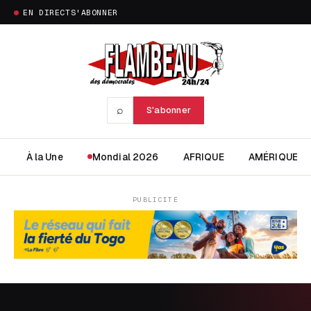
EN DIRECT
S'ABONNER
⌕
S'abonner
À la Une
Mondial 2026
AFRIQUE
AMÉRIQUE
PUBLICITÉ