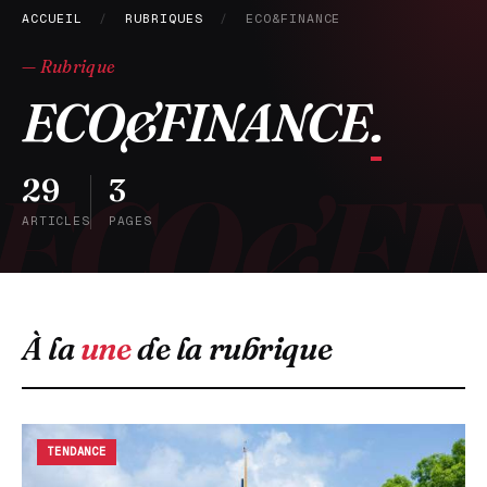
ACCUEIL
/
RUBRIQUES
/
ECO&FINANCE
— Rubrique
ECO&FINANCE
.
29
3
ARTICLES
PAGES
À la
une
de la rubrique
TENDANCE