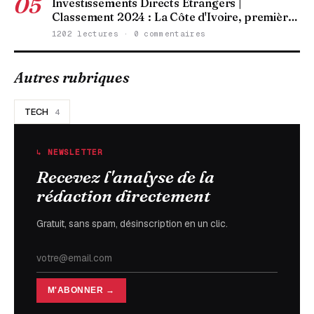
05
Investissements Directs Étrangers |
Classement 2024 : La Côte d'Ivoire, premièr…
1202 lectures · 0 commentaires
Autres rubriques
TECH
4
↳ NEWSLETTER
Recevez l'analyse de la
rédaction directement
Gratuit, sans spam, désinscription en un clic.
M'ABONNER →