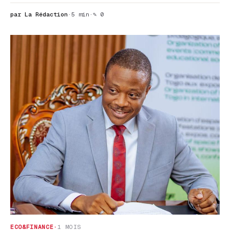
par La Rédaction
·
5 min
·
✎ 0
ECO&FINANCE
·
1 MOIS