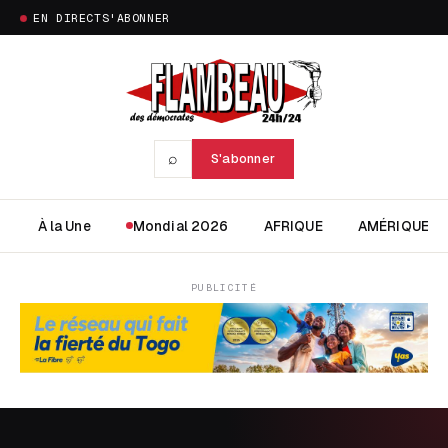
EN DIRECT
S'ABONNER
⌕
S'abonner
À la Une
Mondial 2026
AFRIQUE
AMÉRIQUE
PUBLICITÉ