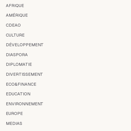
Pas de spam. Désinscription en un clic.
Flambeau des Démocrates est un journal
togolais d’actualité, d’analyse et
d’investigation. Retrouvez toutes les
informations sur la politique, l’économie, la
culture, le sport et la société au Togo et à
l’international. Suivez les dernières
nouvelles, enquêtes et articles exclusifs
pour rester informé en temps réel.
RUBRIQUES