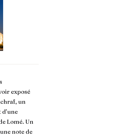
s
avoir exposé
Achraf, un
t d’une
 de Lomé. Un
 une note de