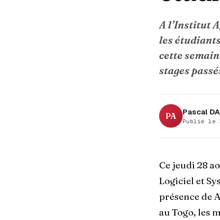
A l’Institut
les étudiants
cette semaine
stages passés
Pascal D
PA
Publié le 
Ce jeudi 28 ao
Logiciel et Sy
présence de Ag
au Togo, les m