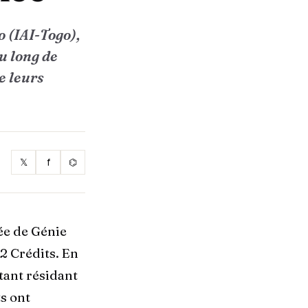
o (IAI-Togo),
u long de
e leurs
𝕏
f
⌬
née de Génie
2 Crédits. En
tant résidant
s ont