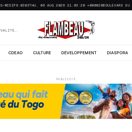
ÈS-MIDIP9:0303THU, 06 AUG 2026 21:03:20 +000020
BOULEVARD DU 
TUALITÉ…
CDEAO
CULTURE
DÉVELOPPEMENT
DIASPORA
PUBLICITÉ