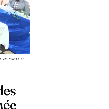
s étudiants en
des
née