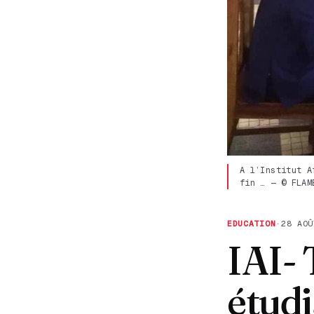
A l’Institut A
fin … — © FLAM
EDUCATION
·
28 AOÛ
IAI- 
étudi