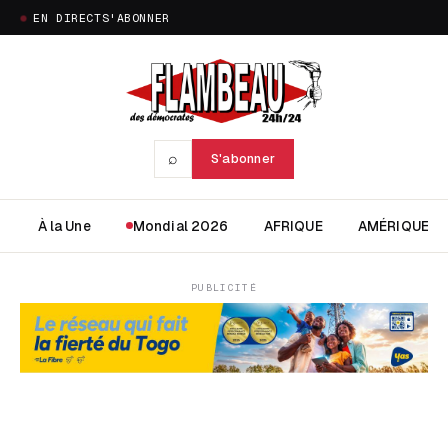
EN DIRECT
S'ABONNER
⌕
S'abonner
À la Une
Mondial 2026
AFRIQUE
AMÉRIQUE
PUBLICITÉ