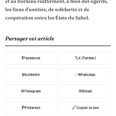
et au Burkina réaffirment, à bien des égards,
les liens d'amitiés, de solidarité et de
coopération entre les États du Sahel.
Partager cet article
f
𝕏
Facebook
X (Twitter)
in
◌
LinkedIn
WhatsApp
✉
✉
Telegram
Email
P
🔗
Pinterest
Copier le lien