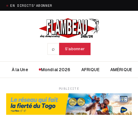
EN DIRECT
S'ABONNER
⌕
S'abonner
À la Une
Mondial 2026
AFRIQUE
AMÉRIQUE
PUBLICITÉ