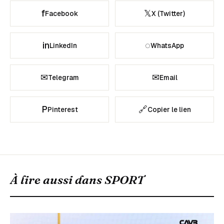
f
𝕏
Facebook
X (Twitter)
in
◌
LinkedIn
WhatsApp
✉
✉
Telegram
Email
P
🔗
Pinterest
Copier le lien
À lire aussi dans
SPORT