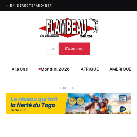
EN DIRECT
S'ABONNER
⌕
S'abonner
À la Une
Mondial 2026
AFRIQUE
AMÉRIQUE
PUBLICITÉ