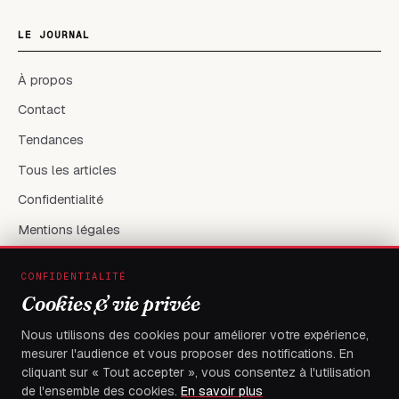
LE JOURNAL
À propos
Contact
Tendances
Tous les articles
Confidentialité
Mentions légales
CONFIDENTIALITÉ
RÉSEAUX & CONTACT
Cookies & vie privée
X / Twitter
Nous utilisons des cookies pour améliorer votre expérience,
mesurer l'audience et vous proposer des notifications. En
flambeaudesdemocrates@gmail.com
cliquant sur « Tout accepter », vous consentez à l'utilisation
de l'ensemble des cookies.
En savoir plus