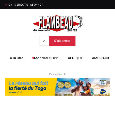
EN DIRECT
S'ABONNER
⌕
S'abonner
À la Une
Mondial 2026
AFRIQUE
AMÉRIQUE
PUBLICITÉ