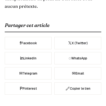
aucun prétexte.
Partager cet article
f
𝕏
Facebook
X (Twitter)
in
◌
LinkedIn
WhatsApp
✉
✉
Telegram
Email
P
🔗
Pinterest
Copier le lien