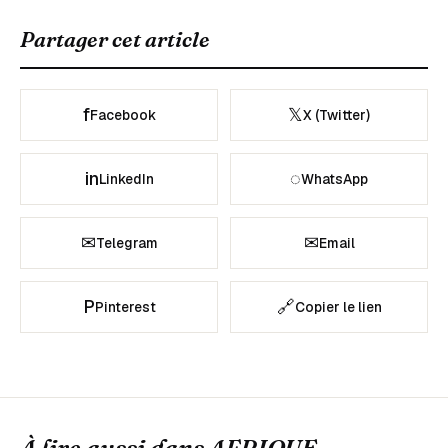
Partager cet article
f
𝕏
Facebook
X (Twitter)
in
◌
LinkedIn
WhatsApp
✉
✉
Telegram
Email
P
🔗
Pinterest
Copier le lien
À lire aussi dans
AFRIQUE