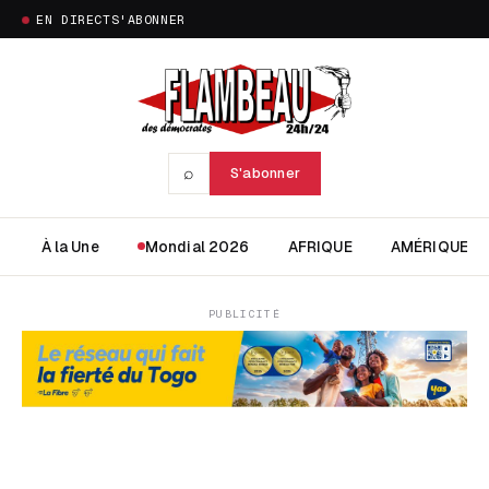
EN DIRECT
S'ABONNER
⌕
S'abonner
À la Une
Mondial 2026
AFRIQUE
AMÉRIQUE
PUBLICITÉ