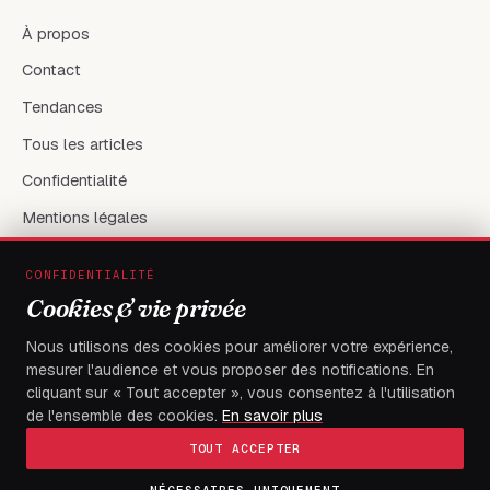
À propos
Contact
Tendances
Tous les articles
Confidentialité
Mentions légales
CONFIDENTIALITÉ
RÉSEAUX & CONTACT
Cookies & vie privée
X / Twitter
Nous utilisons des cookies pour améliorer votre expérience,
mesurer l'audience et vous proposer des notifications. En
flambeaudesdemocrates@gmail.com
cliquant sur « Tout accepter », vous consentez à l'utilisation
de l'ensemble des cookies.
En savoir plus
TOUT ACCEPTER