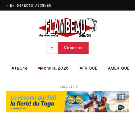
EN DIRECT
S'ABONNER
⌕
S'abonner
À la Une
Mondial 2026
AFRIQUE
AMÉRIQUE
PUBLICITÉ