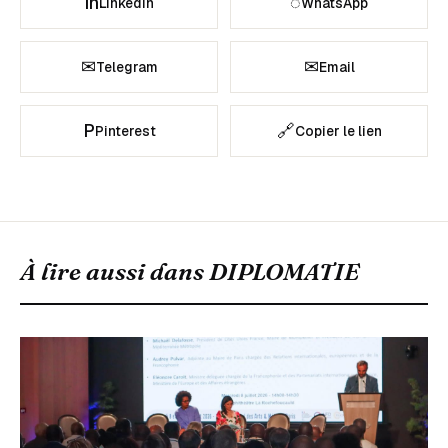
in
◌
LinkedIn
WhatsApp
✉
✉
Telegram
Email
P
🔗
Pinterest
Copier le lien
À lire aussi dans
DIPLOMATIE