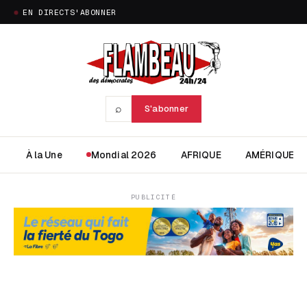
EN DIRECT
S'ABONNER
⌕
S'abonner
À la Une
Mondial 2026
AFRIQUE
AMÉRIQUE
PUBLICITÉ