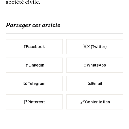
société civile.
Partager cet article
f
𝕏
Facebook
X (Twitter)
in
◌
LinkedIn
WhatsApp
✉
✉
Telegram
Email
P
🔗
Pinterest
Copier le lien