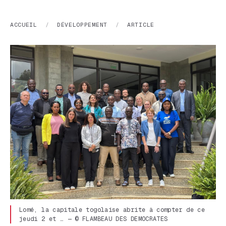
ACCUEIL
/
DÉVELOPPEMENT
/
ARTICLE
Lomé, la capitale togolaise abrite à compter de ce
jeudi 2 et … — © FLAMBEAU DES DEMOCRATES