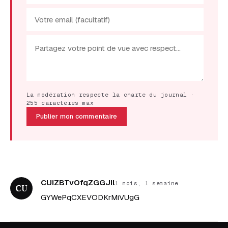
La modération respecte la charte du journal ·
255 caractères max
Publier mon commentaire
CUiZBTvOfqZGGJIl
1 mois, 1 semaine
CU
GYWePqCXEVODKrMiVUgG