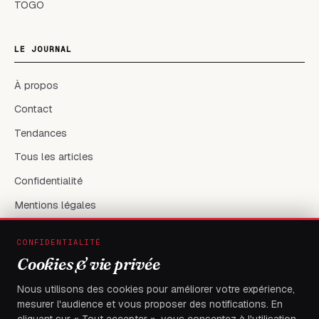
TOGO
LE JOURNAL
À propos
Contact
Tendances
Tous les articles
Confidentialité
Mentions légales
CONFIDENTIALITÉ
RÉSEAUX & CONTACT
Cookies & vie privée
X / Twitter
Nous utilisons des cookies pour améliorer votre expérience,
mesurer l'audience et vous proposer des notifications. En
flambeaudesdemocrates@gmail.com
cliquant sur « Tout accepter », vous consentez à l'utilisation