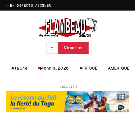
EN DIRECT
S'ABONNER
⌕
S'abonner
À la Une
Mondial 2026
AFRIQUE
AMÉRIQUE
PUBLICITÉ