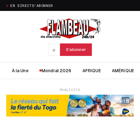
EN DIRECT
S'ABONNER
⌕
S'abonner
À la Une
Mondial 2026
AFRIQUE
AMÉRIQUE
PUBLICITÉ