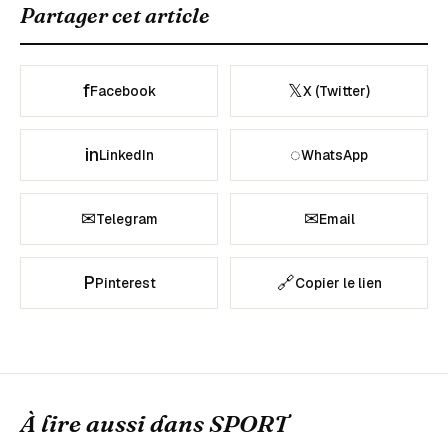
Partager cet article
f
𝕏
Facebook
X (Twitter)
in
◌
LinkedIn
WhatsApp
✉
✉
Telegram
Email
P
🔗
Pinterest
Copier le lien
À lire aussi dans
SPORT