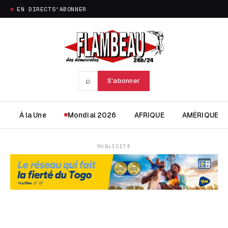
EN DIRECT
S'ABONNER
⌕
S'abonner
À la Une
Mondial 2026
AFRIQUE
AMÉRIQUE
PUBLICITÉ