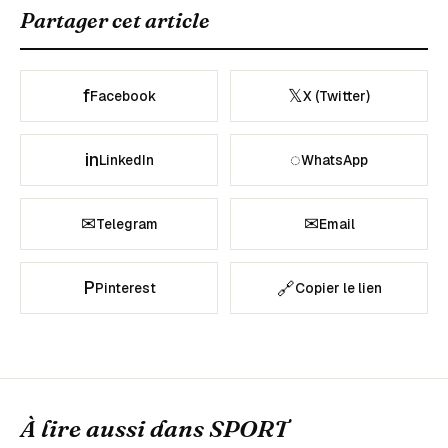
Partager cet article
f
𝕏
Facebook
X (Twitter)
in
◌
LinkedIn
WhatsApp
✉
✉
Telegram
Email
P
🔗
Pinterest
Copier le lien
À lire aussi dans
SPORT