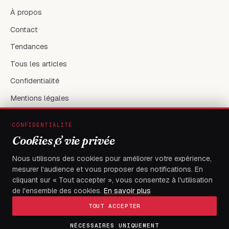
À propos
Contact
Tendances
Tous les articles
Confidentialité
Mentions légales
CONFIDENTIALITÉ
RÉSEAUX & CONTACT
Cookies & vie privée
X / Twitter
Nous utilisons des cookies pour améliorer votre expérience,
mesurer l'audience et vous proposer des notifications. En
flambeaudesdemocrates@gmail.com
cliquant sur « Tout accepter », vous consentez à l'utilisation
de l'ensemble des cookies.
En savoir plus
TOUT ACCEPTER
NÉCESSAIRES UNIQUEMENT