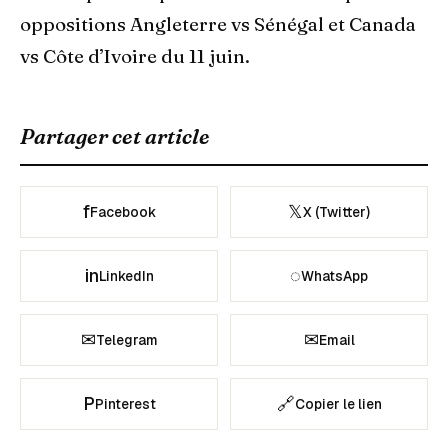
oppositions Angleterre vs Sénégal et Canada
vs Côte d’Ivoire du 11 juin.
Partager cet article
f
𝕏
Facebook
X (Twitter)
in
◌
LinkedIn
WhatsApp
✉
✉
Telegram
Email
P
🔗
Pinterest
Copier le lien