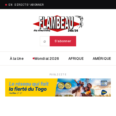
EN DIRECT
S'ABONNER
⌕
S'abonner
À la Une
Mondial 2026
AFRIQUE
AMÉRIQUE
PUBLICITÉ