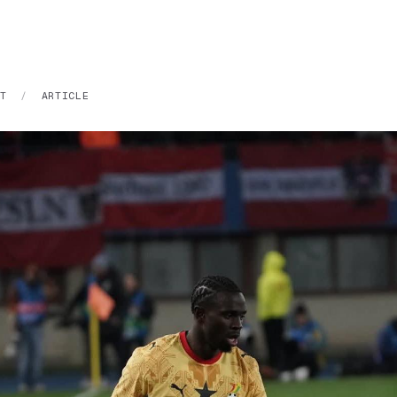
T
/
ARTICLE