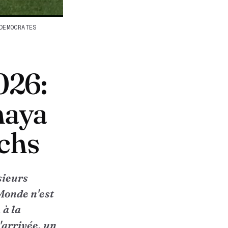
DEMOCRATES
026:
naya
tchs
sieurs
Monde n'est
 à la
'arrivée, un