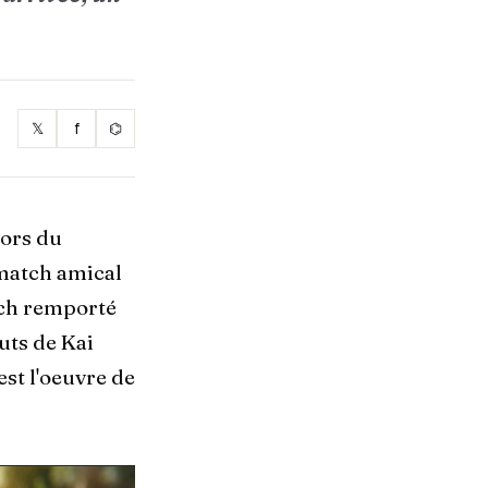
𝕏
f
⌬
lors du
 match amical
atch remporté
uts de Kai
est l'oeuvre de