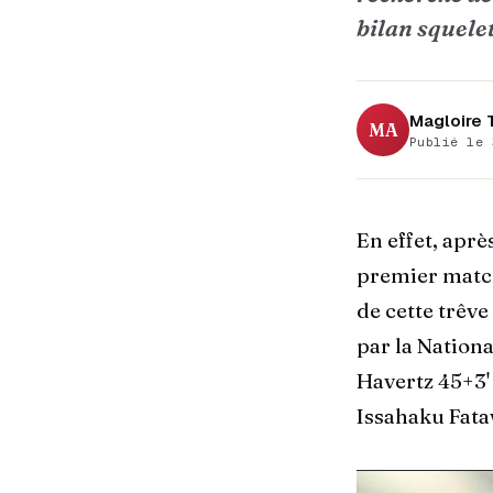
bilan squele
Magloire
MA
Publié le 
En effet, aprè
premier match
de cette trêve
par la Nationa
Havertz 45+3' 
Issahaku Fataw