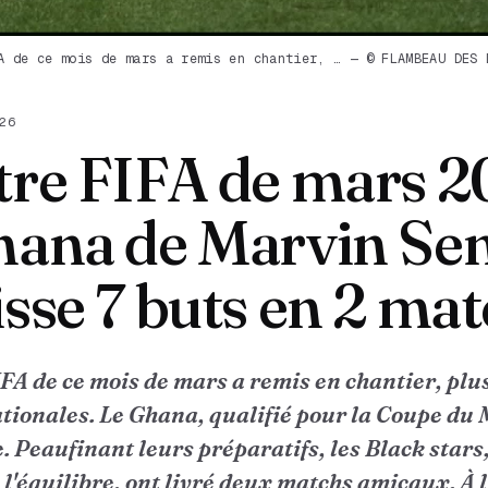
A de ce mois de mars a remis en chantier, … — © FLAMBEAU DES 
26
tre FIFA de mars 2
hana de Marvin Se
sse 7 buts en 2 ma
IFA de ce mois de mars a remis en chantier, plu
ationales. Le Ghana, qualifié pour la Coupe du 
 Peaufinant leurs préparatifs, les Black stars,
l'équilibre, ont livré deux matchs amicaux. À l