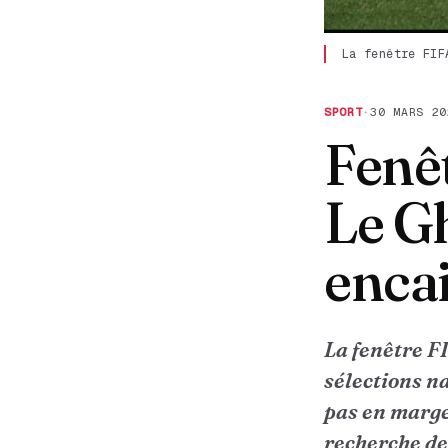
La fenêtre FIF
SPORT
·
30 MARS 20
Fenê
Le G
encai
La fenêtre F
sélections n
pas en marge.
recherche de 