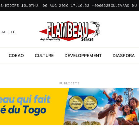
ÈS-MIDIP5:1616THU, 06 AUG 2026 17:16:22 +000022
BOULEVARD DU 
TUALITÉ…
CDEAO
CULTURE
DÉVELOPPEMENT
DIASPORA
PUBLICITÉ