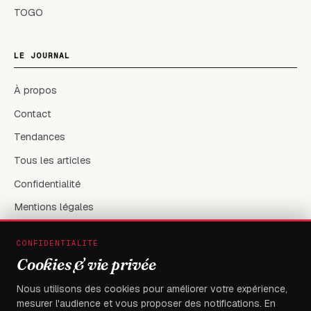
TOGO
LE JOURNAL
À propos
Contact
Tendances
Tous les articles
Confidentialité
Mentions légales
CONFIDENTIALITÉ
RÉSEAUX & CONTACT
Cookies & vie privée
X / Twitter
Nous utilisons des cookies pour améliorer votre expérience,
mesurer l'audience et vous proposer des notifications. En
flambeaudesdemocrates@gmail.com