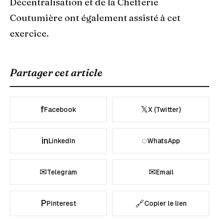
Décentralisation et de la Chefferie
Coutumière ont également assisté à cet
exercice.
Partager cet article
f
𝕏
Facebook
X (Twitter)
in
◌
LinkedIn
WhatsApp
✉
✉
Telegram
Email
P
🔗
Pinterest
Copier le lien