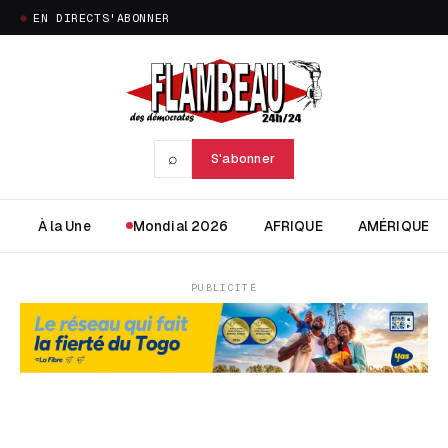
EN DIRECT
S'ABONNER
⌕
S'abonner
À la Une
Mondial 2026
AFRIQUE
AMÉRIQUE
PUBLICITÉ