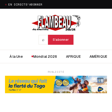
EN DIRECT
S'ABONNER
⌕
S'abonner
À la Une
Mondial 2026
AFRIQUE
AMÉRIQUE
PUBLICITÉ