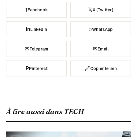
f
𝕏
Facebook
X (Twitter)
in
◌
LinkedIn
WhatsApp
✉
✉
Telegram
Email
P
🔗
Pinterest
Copier le lien
À lire aussi dans
TECH