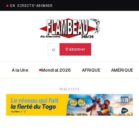
EN DIRECT
S'ABONNER
⌕
S'abonner
À la Une
Mondial 2026
AFRIQUE
AMÉRIQUE
PUBLICITÉ