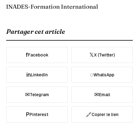
INADES-Formation International
Partager cet article
f
𝕏
Facebook
X (Twitter)
in
◌
LinkedIn
WhatsApp
✉
✉
Telegram
Email
P
🔗
Pinterest
Copier le lien