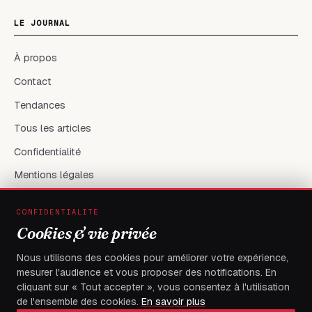
LE JOURNAL
À propos
Contact
Tendances
Tous les articles
Confidentialité
Mentions légales
CONFIDENTIALITÉ
RÉSEAUX & CONTACT
Cookies & vie privée
X / Twitter
Nous utilisons des cookies pour améliorer votre expérience,
mesurer l'audience et vous proposer des notifications. En
flambeaudesdemocrates@gmail.com
cliquant sur « Tout accepter », vous consentez à l'utilisation
de l'ensemble des cookies.
En savoir plus