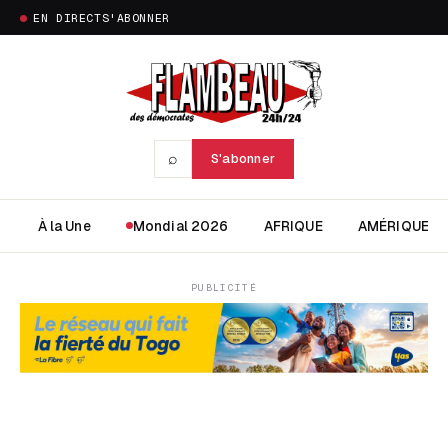
EN DIRECT
S'ABONNER
⌕
S'abonner
À la Une
Mondial 2026
AFRIQUE
AMÉRIQUE
PUBLICITÉ