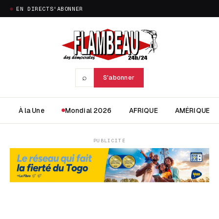
EN DIRECT
S'ABONNER
⌕
S'abonner
À la Une
Mondial 2026
AFRIQUE
AMÉRIQUE
PUBLICITÉ