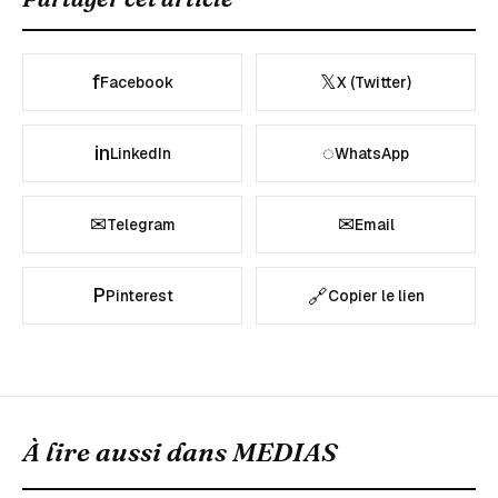
f
𝕏
Facebook
X (Twitter)
in
◌
LinkedIn
WhatsApp
✉
✉
Telegram
Email
P
🔗
Pinterest
Copier le lien
À lire aussi dans
MEDIAS