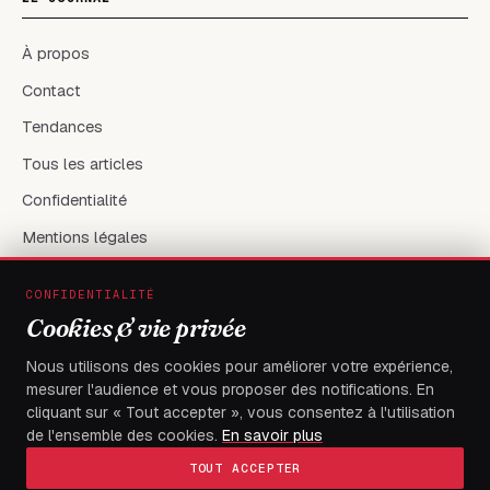
À propos
Contact
Tendances
Tous les articles
Confidentialité
Mentions légales
CONFIDENTIALITÉ
RÉSEAUX & CONTACT
Cookies & vie privée
X / Twitter
Nous utilisons des cookies pour améliorer votre expérience,
mesurer l'audience et vous proposer des notifications. En
flambeaudesdemocrates@gmail.com
cliquant sur « Tout accepter », vous consentez à l'utilisation
de l'ensemble des cookies.
En savoir plus
TOUT ACCEPTER