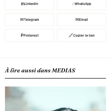
in
◌
LinkedIn
WhatsApp
✉
✉
Telegram
Email
P
🔗
Pinterest
Copier le lien
À lire aussi dans
MEDIAS