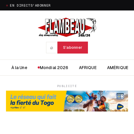
EN DIRECT
S'ABONNER
⌕
S'abonner
À la Une
Mondial 2026
AFRIQUE
AMÉRIQUE
PUBLICITÉ