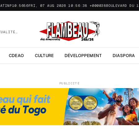
MATINP10:5656FRI, 07 AUG 2026 10:56:38 +000038
BOULEVARD DU 1
TUALITÉ…
CDEAO
CULTURE
DÉVELOPPEMENT
DIASPORA
PUBLICITÉ