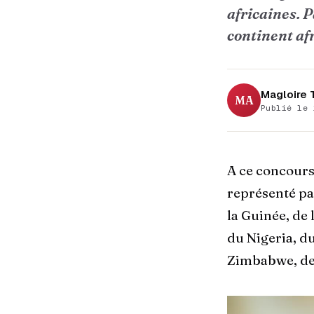
africaines. P
continent afr
Magloire
MA
Publié le 
A ce concours 
représenté pa
la Guinée, de 
du Nigeria, d
Zimbabwe, de l