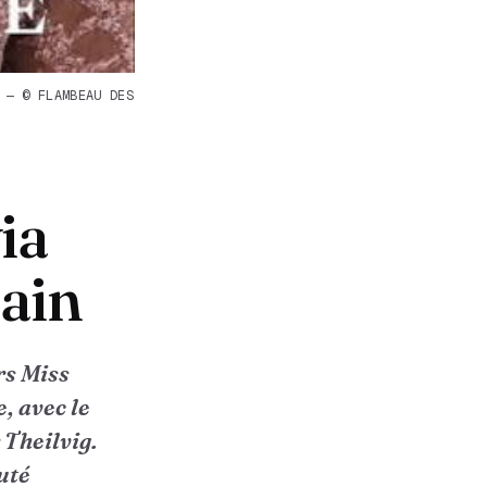
 — © FLAMBEAU DES
ia
cain
rs Miss
, avec le
 Theilvig.
uté