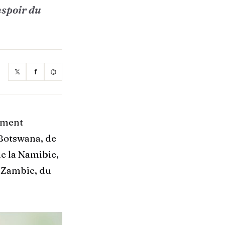
espoir du
𝕏
f
⌬
rement
 Botswana, de
de la Namibie,
a Zambie, du