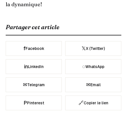
la dynamique!
Partager cet article
f
𝕏
Facebook
X (Twitter)
in
◌
LinkedIn
WhatsApp
✉
✉
Telegram
Email
P
🔗
Pinterest
Copier le lien