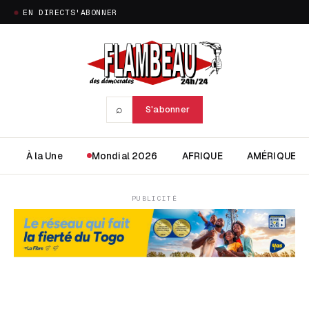
EN DIRECT
S'ABONNER
⌕
S'abonner
À la Une
Mondial 2026
AFRIQUE
AMÉRIQUE
PUBLICITÉ