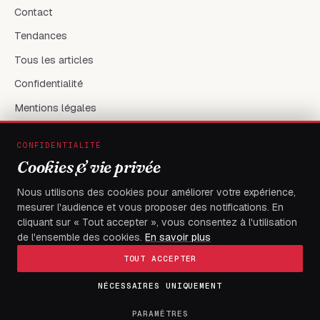
Contact
Tendances
Tous les articles
Confidentialité
Mentions légales
CONFIDENTIALITÉ
RÉSEAUX & CONTACT
Cookies & vie privée
X / Twitter
Nous utilisons des cookies pour améliorer votre expérience,
mesurer l'audience et vous proposer des notifications. En
flambeaudesdemocrates@gmail.com
cliquant sur « Tout accepter », vous consentez à l'utilisation
de l'ensemble des cookies.
En savoir plus
TOUT ACCEPTER
NÉCESSAIRES UNIQUEMENT
© 2026
FLAMBEAU DES DEMOCRATES
— Tous droits réservés
Fait à Boulevard du 13 janvier, Immeuble électa, avec
PARAMÈTRES
exigence.