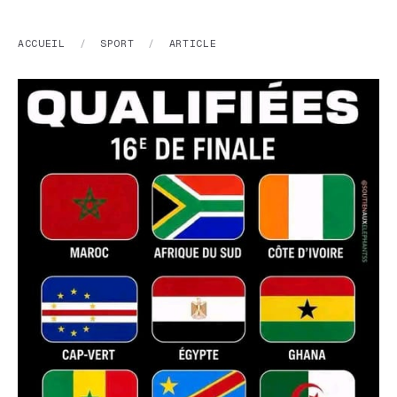
ACCUEIL
/
SPORT
/
ARTICLE