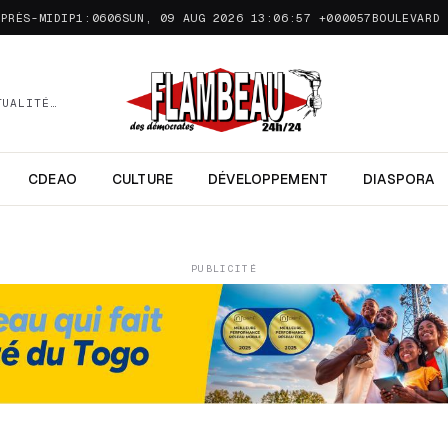
APRÈS-MIDIP1:0606SUN, 09 AUG 2026 13:06:57 +000057
BOULEVARD 
TUALITÉ…
CDEAO
CULTURE
DÉVELOPPEMENT
DIASPORA
PUBLICITÉ