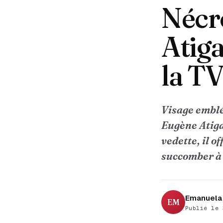
Nécro
Atig
la T
Visage emblé
Eugène Atiga
vedette, il 
succomber à l
Emanuela 
EM
Publié le 