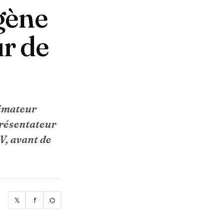
gène
r de
nimateur
présentateur
V, avant de
𝕏
f
⌬