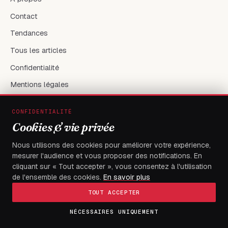
Contact
Tendances
Tous les articles
Confidentialité
Mentions légales
CONFIDENTIALITÉ
RÉSEAUX & CONTACT
Cookies & vie privée
X / Twitter
Nous utilisons des cookies pour améliorer votre expérience,
mesurer l'audience et vous proposer des notifications. En
flambeaudesdemocrates@gmail.com
cliquant sur « Tout accepter », vous consentez à l'utilisation
de l'ensemble des cookies.
En savoir plus
TOUT ACCEPTER
NÉCESSAIRES UNIQUEMENT
© 2026
FLAMBEAU DES DEMOCRATES
— Tous droits réservés
Fait à Boulevard du 13 janvier, Immeuble électa, avec