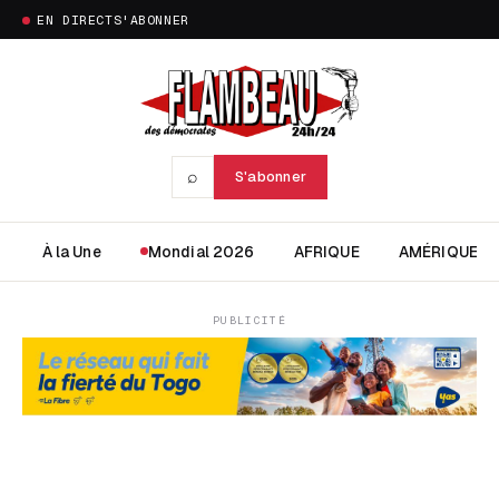
EN DIRECT
S'ABONNER
⌕
S'abonner
À la Une
Mondial 2026
AFRIQUE
AMÉRIQUE
PUBLICITÉ