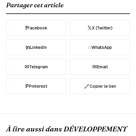
Partager cet article
f
𝕏
Facebook
X (Twitter)
in
◌
LinkedIn
WhatsApp
✉
✉
Telegram
Email
P
🔗
Pinterest
Copier le lien
À lire aussi dans
DÉVELOPPEMENT