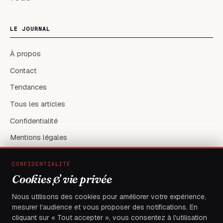
LE JOURNAL
À propos
Contact
Tendances
Tous les articles
Confidentialité
Mentions légales
CONFIDENTIALITÉ
RÉSEAUX & CONTACT
Cookies & vie privée
X / Twitter
Nous utilisons des cookies pour améliorer votre expérience,
mesurer l'audience et vous proposer des notifications. En
flambeaudesdemocrates@gmail.com
cliquant sur « Tout accepter », vous consentez à l'utilisation