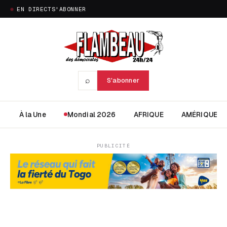
EN DIRECT
S'ABONNER
⌕
S'abonner
À la Une
Mondial 2026
AFRIQUE
AMÉRIQUE
PUBLICITÉ