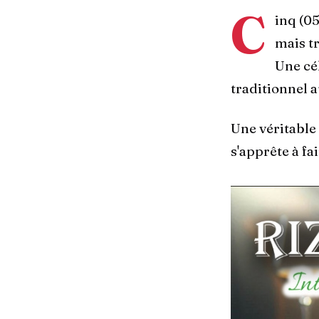
C
inq (05
mais t
Une cé
traditionnel 
Une véritable 
s'apprête à f