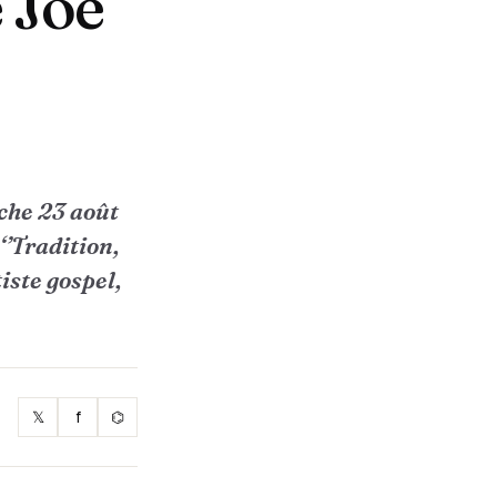
e Joe
che 23 août
‘’Tradition,
iste gospel,
𝕏
f
⌬