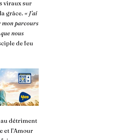
s viraux sur
la grâce.
« J’ai
r mon parcours
e que nous
sciple de feu
 au détriment
e et l’Amour