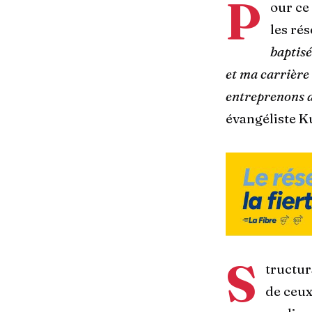
P
our ce 
les ré
baptis
et ma carrière
entreprenons da
évangéliste K
S
tructur
de ceux