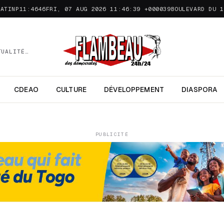
MATINP11:4646FRI, 07 AUG 2026 11:46:39 +000039
BOULEVARD DU 1
TUALITÉ…
CDEAO
CULTURE
DÉVELOPPEMENT
DIASPORA
PUBLICITÉ