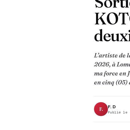
Sorti
KOTO
deux
L’artiste de
2026, à Lomé
ma force en 
en cinq (05)
F. D
F.
Publié le 