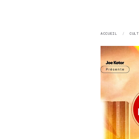
ACCUEIL
/
CULT