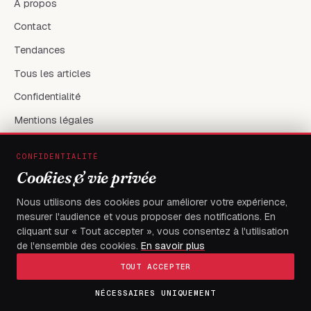
À propos
Contact
Tendances
Tous les articles
Confidentialité
Mentions légales
CONFIDENTIALITÉ
RÉSEAUX & CONTACT
Cookies & vie privée
X / Twitter
Nous utilisons des cookies pour améliorer votre expérience,
mesurer l'audience et vous proposer des notifications. En
flambeaudesdemocrates@gmail.com
cliquant sur « Tout accepter », vous consentez à l'utilisation
de l'ensemble des cookies.
En savoir plus
TOUT ACCEPTER
NÉCESSAIRES UNIQUEMENT
© 2026
FLAMBEAU DES DEMOCRATES
— Tous droits réservés
Fait à Boulevard du 13 janvier, Immeuble électa, avec