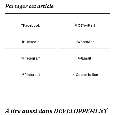
Partager cet article
f
𝕏
Facebook
X (Twitter)
in
◌
LinkedIn
WhatsApp
✉
✉
Telegram
Email
P
🔗
Pinterest
Copier le lien
À lire aussi dans
DÉVELOPPEMENT