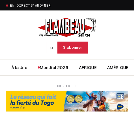
EN DIRECT
S'ABONNER
⌕
S'abonner
À la Une
Mondial 2026
AFRIQUE
AMÉRIQUE
PUBLICITÉ