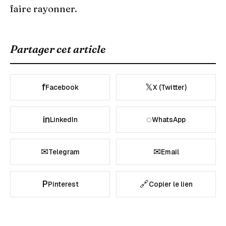
faire rayonner.
Partager cet article
f
𝕏
Facebook
X (Twitter)
in
◌
LinkedIn
WhatsApp
✉
✉
Telegram
Email
P
🔗
Pinterest
Copier le lien