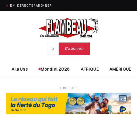
EN DIRECT
S'ABONNER
⌕
S'abonner
À la Une
Mondial 2026
AFRIQUE
AMÉRIQUE
PUBLICITÉ