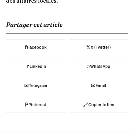
des affaires locales.
Partager cet article
f
𝕏
Facebook
X (Twitter)
in
◌
LinkedIn
WhatsApp
✉
✉
Telegram
Email
P
🔗
Pinterest
Copier le lien