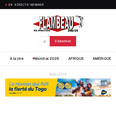
EN DIRECT
S'ABONNER
⌕
S'abonner
À la Une
Mondial 2026
AFRIQUE
AMÉRIQUE
PUBLICITÉ