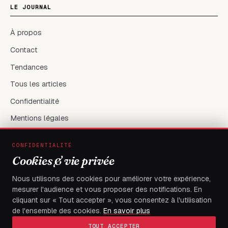
LE JOURNAL
À propos
Contact
Tendances
Tous les articles
Confidentialité
Mentions légales
CONFIDENTIALITÉ
RÉSEAUX & CONTACT
Cookies & vie privée
X / Twitter
Nous utilisons des cookies pour améliorer votre expérience,
mesurer l'audience et vous proposer des notifications. En
flambeaudesdemocrates@gmail.com
cliquant sur « Tout accepter », vous consentez à l'utilisation
de l'ensemble des cookies.
En savoir plus
TOUT ACCEPTER