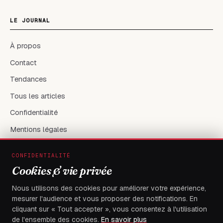
LE JOURNAL
À propos
Contact
Tendances
Tous les articles
Confidentialité
Mentions légales
CONFIDENTIALITÉ
RÉSEAUX & CONTACT
Cookies & vie privée
X / Twitter
Nous utilisons des cookies pour améliorer votre expérience,
mesurer l'audience et vous proposer des notifications. En
flambeaudesdemocrates@gmail.com
cliquant sur « Tout accepter », vous consentez à l'utilisation
de l'ensemble des cookies.
En savoir plus