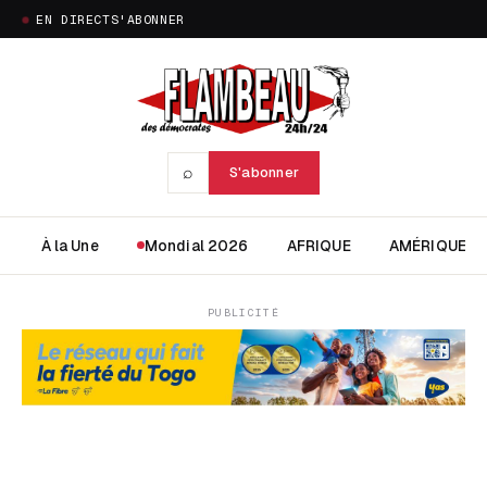
EN DIRECT
S'ABONNER
⌕
S'abonner
À la Une
Mondial 2026
AFRIQUE
AMÉRIQUE
PUBLICITÉ