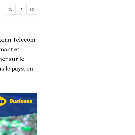
𝕏
f
⌬
 Axian Telecom
mant et
ner sur le
 le pays, en