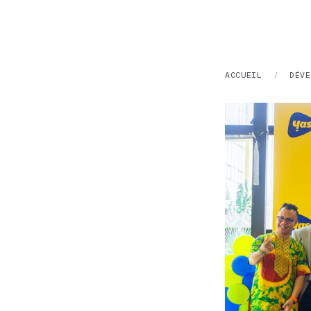
ACCUEIL
/
DÉVE