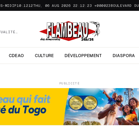
ÈS-MIDIP10:1212THU, 06 AUG 2026 22:12:23 +000023
BOULEVARD DU
TUALITÉ…
CDEAO
CULTURE
DÉVELOPPEMENT
DIASPORA
PUBLICITÉ