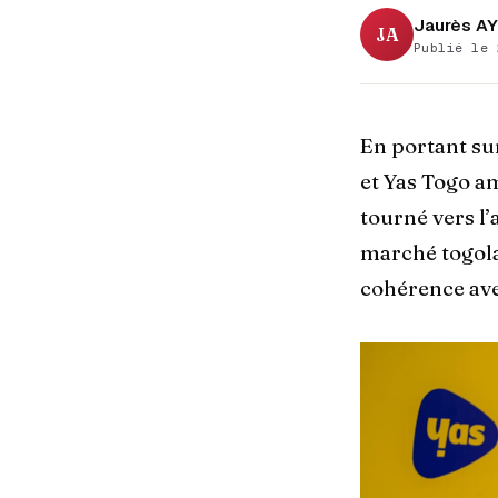
Jaurès AY
JA
Publié le 
En portant su
et Yas Togo a
tourné vers l’
marché togola
cohérence ave