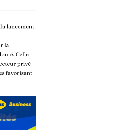
 du lancement
r la
lonté. Celle
cteur privé
es favorisant