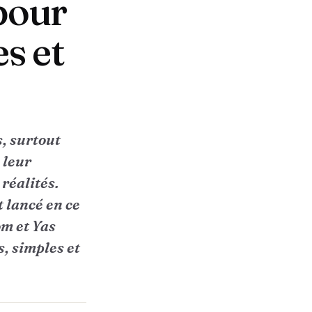
 pour
s et
, surtout
 leur
réalités.
t lancé en ce
m et Yas
s, simples et