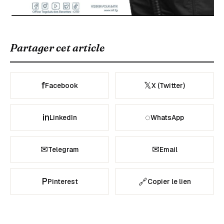
Partager cet article
f
𝕏
Facebook
X (Twitter)
in
◌
LinkedIn
WhatsApp
✉
✉
Telegram
Email
P
🔗
Pinterest
Copier le lien