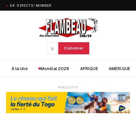
EN DIRECT
S'ABONNER
⌕
S'abonner
À la Une
Mondial 2026
AFRIQUE
AMÉRIQUE
PUBLICITÉ