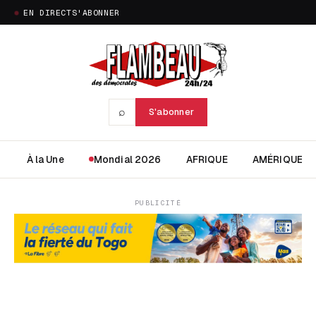
EN DIRECT
S'ABONNER
⌕
S'abonner
À la Une
Mondial 2026
AFRIQUE
AMÉRIQUE
PUBLICITÉ