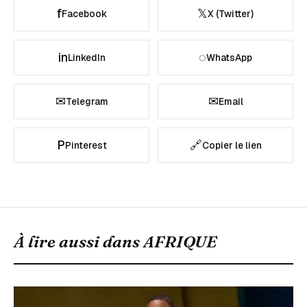
f
𝕏
Facebook
X (Twitter)
in
◌
LinkedIn
WhatsApp
✉
✉
Telegram
Email
P
🔗
Pinterest
Copier le lien
À lire aussi dans
AFRIQUE