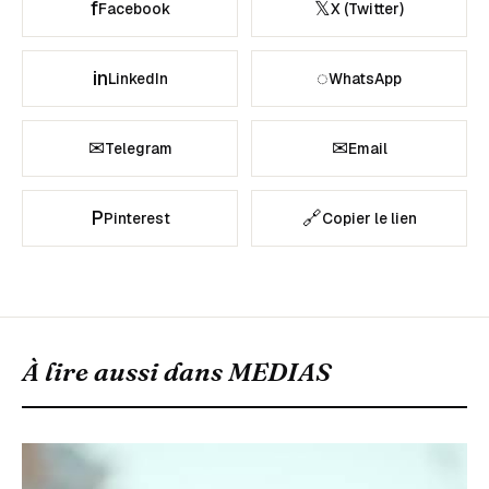
f
𝕏
Facebook
X (Twitter)
in
◌
LinkedIn
WhatsApp
✉
✉
Telegram
Email
P
🔗
Pinterest
Copier le lien
À lire aussi dans
MEDIAS