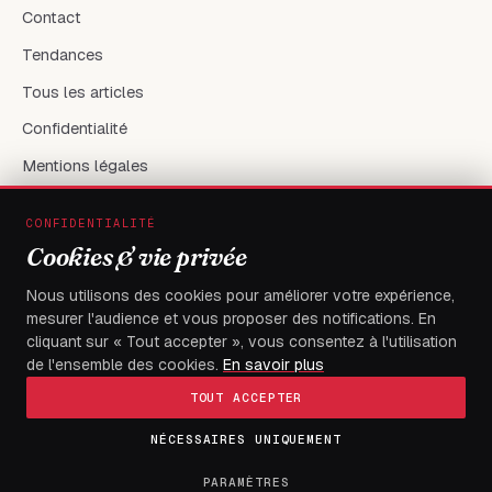
Contact
Tendances
Tous les articles
Confidentialité
Mentions légales
CONFIDENTIALITÉ
RÉSEAUX & CONTACT
Cookies & vie privée
X / Twitter
Nous utilisons des cookies pour améliorer votre expérience,
mesurer l'audience et vous proposer des notifications. En
flambeaudesdemocrates@gmail.com
cliquant sur « Tout accepter », vous consentez à l'utilisation
de l'ensemble des cookies.
En savoir plus
TOUT ACCEPTER
NÉCESSAIRES UNIQUEMENT
© 2026
FLAMBEAU DES DEMOCRATES
— Tous droits réservés
Fait à Boulevard du 13 janvier, Immeuble électa, avec
PARAMÈTRES
exigence.