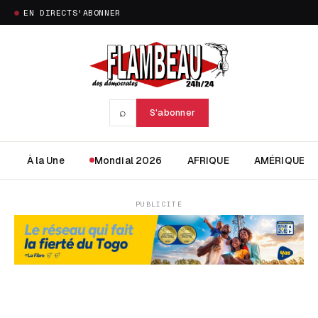
EN DIRECT
S'ABONNER
⌕
S'abonner
À la Une
Mondial 2026
AFRIQUE
AMÉRIQUE
PUBLICITÉ