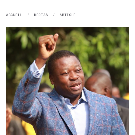
ACCUEIL
/
MEDIAS
/
ARTICLE