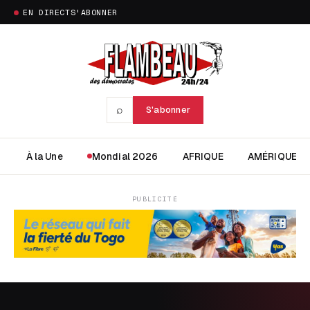
EN DIRECT
S'ABONNER
⌕
S'abonner
À la Une
Mondial 2026
AFRIQUE
AMÉRIQUE
PUBLICITÉ