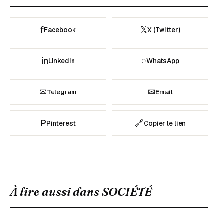
f
𝕏
Facebook
X (Twitter)
in
◌
LinkedIn
WhatsApp
✉
✉
Telegram
Email
P
🔗
Pinterest
Copier le lien
À lire aussi dans
SOCIÉTÉ