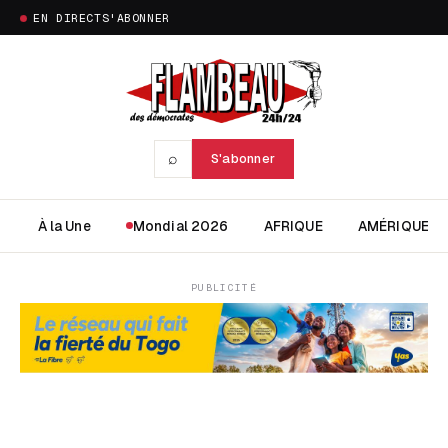
EN DIRECT
S'ABONNER
⌕
S'abonner
À la Une
Mondial 2026
AFRIQUE
AMÉRIQUE
PUBLICITÉ