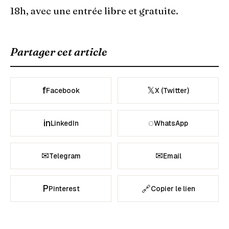
18h, avec une entrée libre et gratuite.
Partager cet article
f
𝕏
Facebook
X (Twitter)
in
◌
LinkedIn
WhatsApp
✉
✉
Telegram
Email
P
🔗
Pinterest
Copier le lien