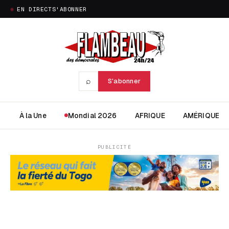
EN DIRECT
S'ABONNER
⌕
S'abonner
À la Une
Mondial 2026
AFRIQUE
AMÉRIQUE
PUBLICITÉ