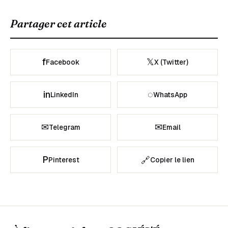
Partager cet article
f
𝕏
Facebook
X (Twitter)
in
◌
LinkedIn
WhatsApp
✉
✉
Telegram
Email
P
🔗
Pinterest
Copier le lien