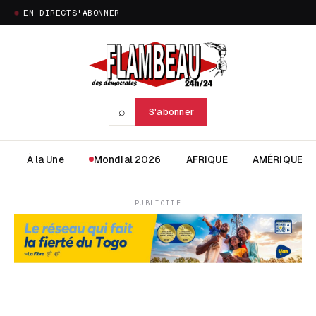
EN DIRECT
S'ABONNER
⌕
S'abonner
À la Une
Mondial 2026
AFRIQUE
AMÉRIQUE
PUBLICITÉ