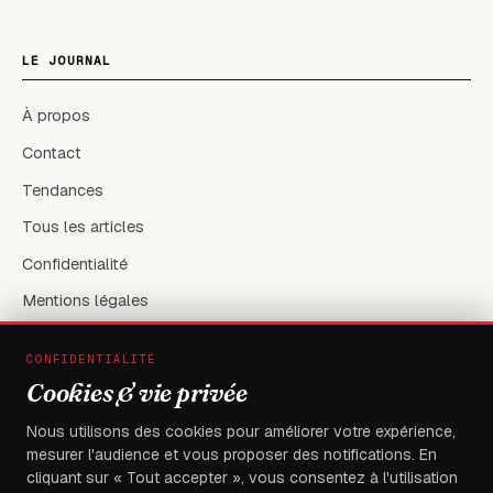
LE JOURNAL
À propos
Contact
Tendances
Tous les articles
Confidentialité
Mentions légales
CONFIDENTIALITÉ
RÉSEAUX & CONTACT
Cookies & vie privée
X / Twitter
Nous utilisons des cookies pour améliorer votre expérience,
mesurer l'audience et vous proposer des notifications. En
flambeaudesdemocrates@gmail.com
cliquant sur « Tout accepter », vous consentez à l'utilisation