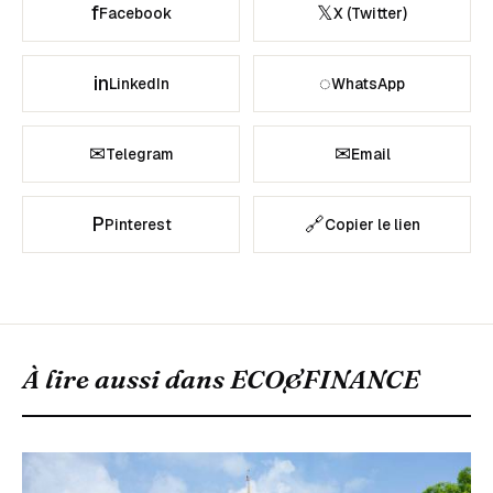
f
𝕏
Facebook
X (Twitter)
in
◌
LinkedIn
WhatsApp
✉
✉
Telegram
Email
P
🔗
Pinterest
Copier le lien
À lire aussi dans
ECO&FINANCE