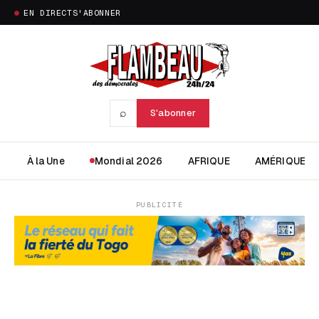
EN DIRECT
S'ABONNER
⌕
S'abonner
À la Une
Mondial 2026
AFRIQUE
AMÉRIQUE
PUBLICITÉ