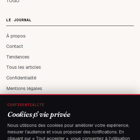
TOGO
LE JOURNAL
À propos
Contact
Tendances
Tous les articles
Confidentialité
Mentions légales
CONFIDENTIALITÉ
RÉSEAUX & CONTACT
Cookies & vie privée
X / Twitter
Nous utilisons des cookies pour améliorer votre expérience,
mesurer l'audience et vous proposer des notifications. En
flambeaudesdemocrates@gmail.com
cliquant sur « Tout accepter », vous consentez à l'utilisation