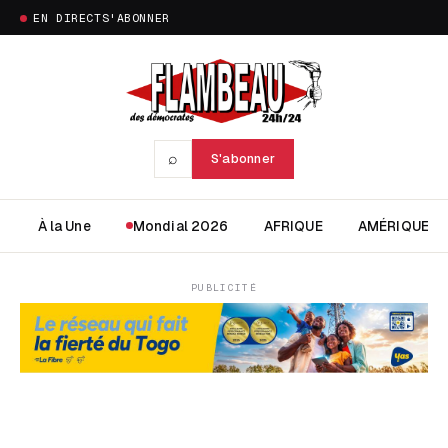
EN DIRECT
S'ABONNER
⌕
S'abonner
À la Une
Mondial 2026
AFRIQUE
AMÉRIQUE
PUBLICITÉ