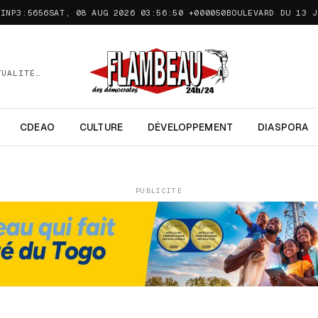
TINP3:5656SAT, 08 AUG 2026 03:56:50 +000050
BOULEVARD DU 13 J
TUALITÉ…
CDEAO
CULTURE
DÉVELOPPEMENT
DIASPORA
PUBLICITÉ