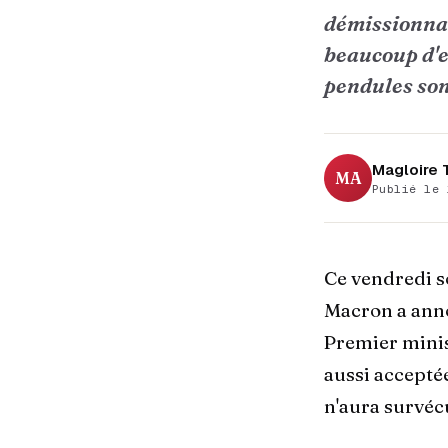
démissionnai
beaucoup d'ea
pendules son
Magloire
MA
Publié le 
Ce vendredi s
Macron a ann
Premier minis
aussi accepté
n'aura survéc