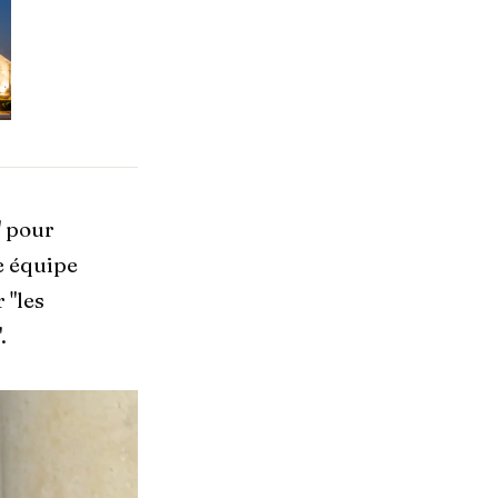
" pour
e équipe
 "les
.