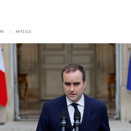
PE
/
ARTICLE