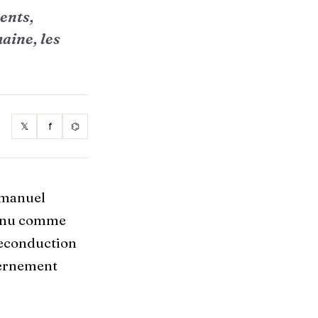
ents,
aine, les
𝕏
f
⌬
Emmanuel
ornu comme
Reconduction
vernement