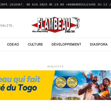
TINP5:1818SAT, 08 AUG 2026 05:18:06 +000006
BOULEVARD DU 13 J
TUALITÉ…
CDEAO
CULTURE
DÉVELOPPEMENT
DIASPORA
PUBLICITÉ