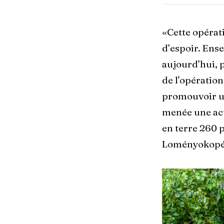
«Cette opérat
d’espoir. Ens
aujourd’hui, 
de l'opération
promouvoir un
menée une acti
en terre 260 p
Loményokopé 