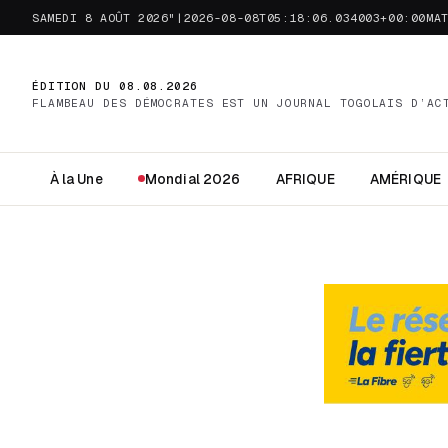
SAMEDI 8 AOÛT 2026"|2026-08-08T05:18:06.034003+00:00MA
ÉDITION DU 08.08.2026
FLAMBEAU DES DÉMOCRATES EST UN JOURNAL TOGOLAIS D’AC
À la Une
Mondial 2026
AFRIQUE
AMÉRIQUE