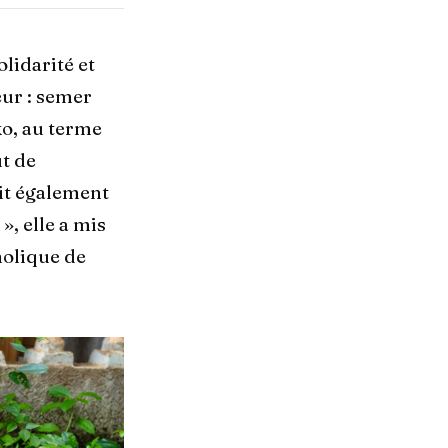
lidarité et
eur : semer
o, au terme
ut de
it également
», elle a mis
holique de