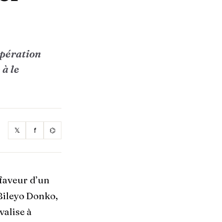
opération
 à le
𝕏
f
⌬
faveur d’un
 Bileyo Donko,
valise à