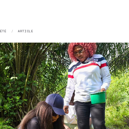
ÉTÉ
/
ARTICLE