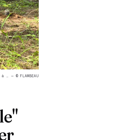
 à … — © FLAMBEAU
le"
er