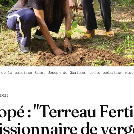
 de la paroisse Saint-Joseph de Gbatopé, cette opération vise
2025
pé : "Terreau Ferti
ssionnaire de verg