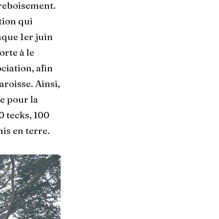
 reboisement.
tion qui
aque 1er juin
orte à le
iation, afin
aroisse. Ainsi,
e pour la
0 tecks, 100
is en terre.