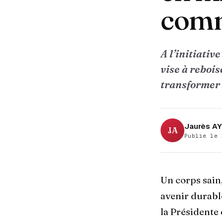
comm
A l’initiativ
vise à rebois
transformer
Jaurès AY
JA
Publié le 
Un corps sain
avenir durable
la Présidente 