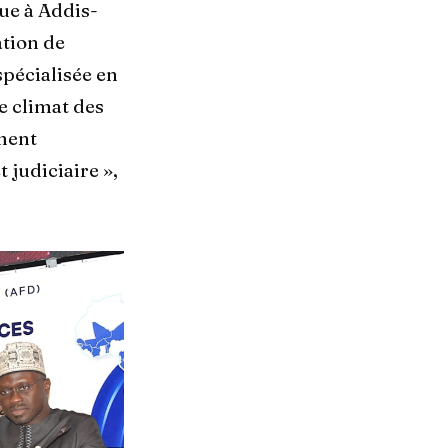
vue à Addis-
ation de
spécialisée en
e climat des
ement
 judiciaire »,