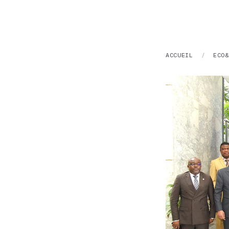
ACCUEIL
/
ECO&