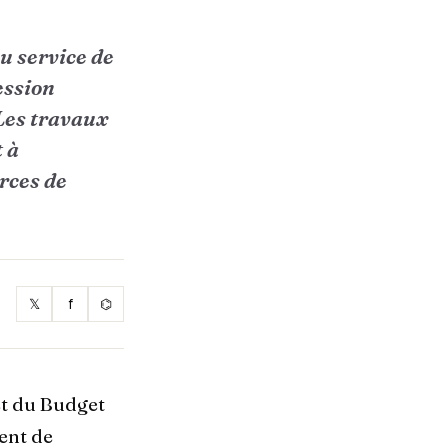
u service de
ession
 Les travaux
t à
urces de
𝕏
f
⌬
et du Budget
ent de