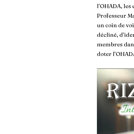
l’OHADA, les e
Professeur Ma
un coin de voi
décliné, d’ide
membres dans 
doter l’OHADA