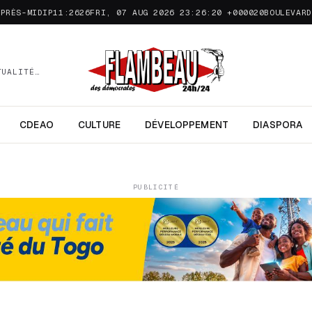
APRÈS-MIDIP11:2626FRI, 07 AUG 2026 23:26:20 +000020
BOULEVARD
TUALITÉ…
CDEAO
CULTURE
DÉVELOPPEMENT
DIASPORA
PUBLICITÉ