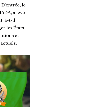
 D’entrée, le
HADA, a levé
, a-t-il
er les États
utions et
actuels.