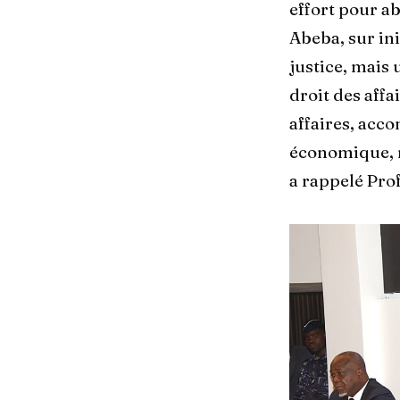
effort pour ab
Abeba, sur in
justice, mais 
droit des affa
affaires, acc
économique, re
a rappelé Pro