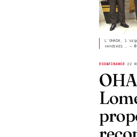
L’OHADA, l’org
vendredi … — ©
ECO&FINANCE
·
22 M
OHAD
Lomé
propo
reco