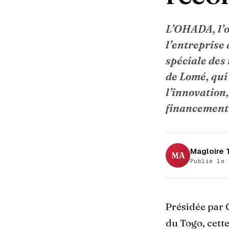
L’OHADA, l’o
l’entreprise
spéciale des
de Lomé, qui 
l’innovation,
financement 
Magloire
MA
Publié le 
Présidée par 
du Togo, cett