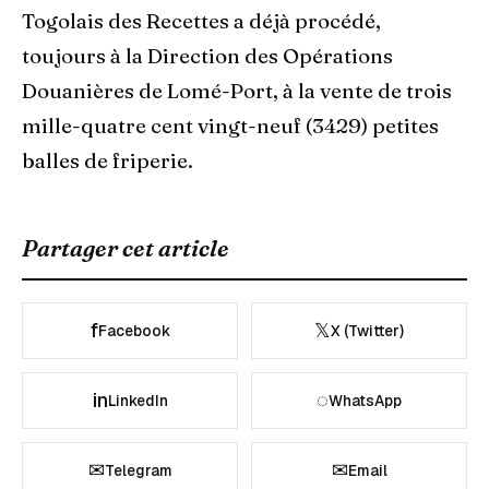
Togolais des Recettes a déjà procédé,
toujours à la Direction des Opérations
Douanières de Lomé-Port, à la vente de trois
mille-quatre cent vingt-neuf (3429) petites
balles de friperie.
Partager cet article
f
𝕏
Facebook
X (Twitter)
in
◌
LinkedIn
WhatsApp
✉
✉
Telegram
Email