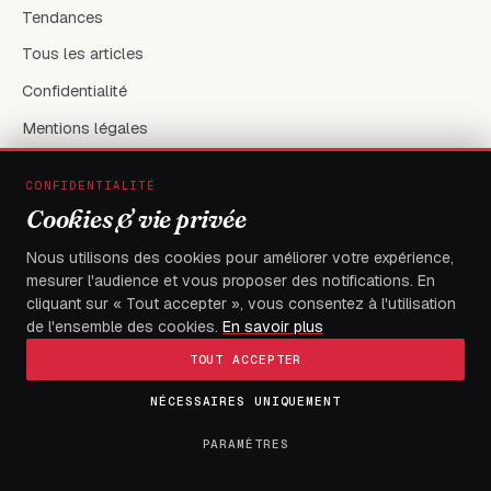
Tendances
Tous les articles
Confidentialité
Mentions légales
CONFIDENTIALITÉ
RÉSEAUX & CONTACT
Cookies & vie privée
X / Twitter
Nous utilisons des cookies pour améliorer votre expérience,
mesurer l'audience et vous proposer des notifications. En
flambeaudesdemocrates@gmail.com
cliquant sur « Tout accepter », vous consentez à l'utilisation
de l'ensemble des cookies.
En savoir plus
TOUT ACCEPTER
NÉCESSAIRES UNIQUEMENT
© 2026
FLAMBEAU DES DEMOCRATES
— Tous droits réservés
Fait à Boulevard du 13 janvier, Immeuble électa, avec
PARAMÈTRES
exigence.