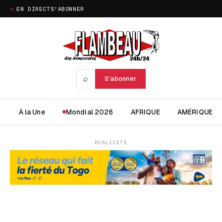
EN DIRECT
S'ABONNER
⌕
S'abonner
À la Une
Mondial 2026
AFRIQUE
AMÉRIQUE
PUBLICITÉ