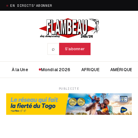
EN DIRECT
S'ABONNER
⌕
S'abonner
À la Une
Mondial 2026
AFRIQUE
AMÉRIQUE
PUBLICITÉ