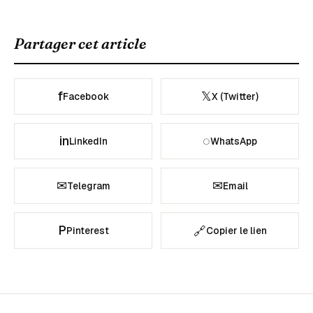
Partager cet article
f
𝕏
Facebook
X (Twitter)
in
◌
LinkedIn
WhatsApp
✉
✉
Telegram
Email
P
🔗
Pinterest
Copier le lien