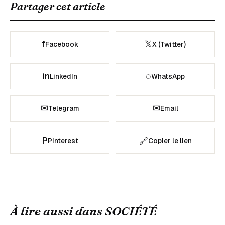
Partager cet article
f
𝕏
Facebook
X (Twitter)
in
◌
LinkedIn
WhatsApp
✉
✉
Telegram
Email
P
🔗
Pinterest
Copier le lien
À lire aussi dans
SOCIÉTÉ