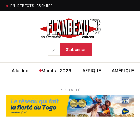
EN DIRECT
S'ABONNER
⌕
S'abonner
À la Une
Mondial 2026
AFRIQUE
AMÉRIQUE
PUBLICITÉ